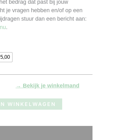
et bedrag dat past bij jouw
ocht je vragen hebben en/of op een
ijdragen stuur dan een bericht aan:
.nu
.
75,00
→ Bekijk je winkelmand
AN WINKELWAGEN