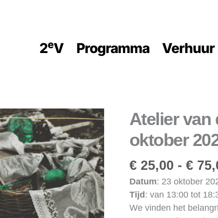
E
2
V
Programma
Verhuur
Atelier van
Atelier
van
oktober 20
de
Onmacht
€
25,00
-
€
75,
-
23
Datum
: 23 oktober 20
oktober
Tijd
: van 13:00 tot 18:
2026
We vinden het belangri