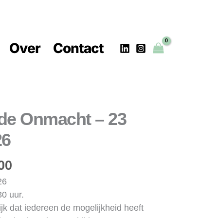
Over
Contact
Prijsklasse:
 de Onmacht – 23
€ 25,00
26
tot
€ 75,00
00
26
30 uur.
jk dat iedereen de mogelijkheid heeft