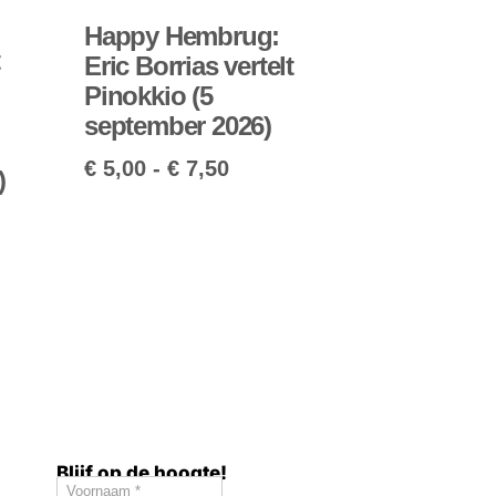
Happy Hembrug:
t
Eric Borrias vertelt
Pinokkio (5
september 2026)
€
5,00
-
€
7,50
)
Blijf op de hoogte!