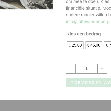
aantal
om mee te doen. Kies h
financiële situatie. M
andere manier willen b
info@lottevandenberg
Kies een bedrag
€ 25,00
€ 45,00
€ 
-
+
TOEVOEGEN A
atie