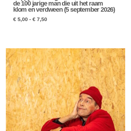
de 100 jarige man die uit het raam
klom en verdween (5 september 2026)
€
5,00
-
€
7,50
Prijsklasse:
€ 5,00
tot
€ 7,50