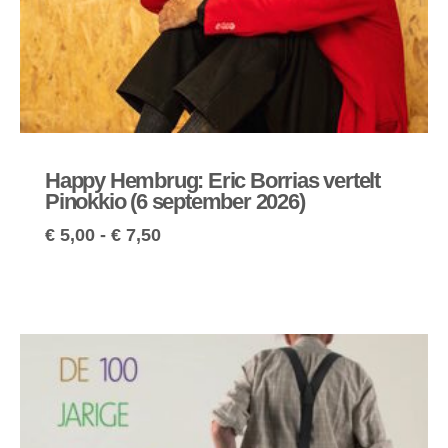
Happy Hembrug: Eric Borrias vertelt
Pinokkio (6 september 2026)
€
5,00
-
€
7,50
Prijsklasse:
€ 5,00
tot
€ 7,50