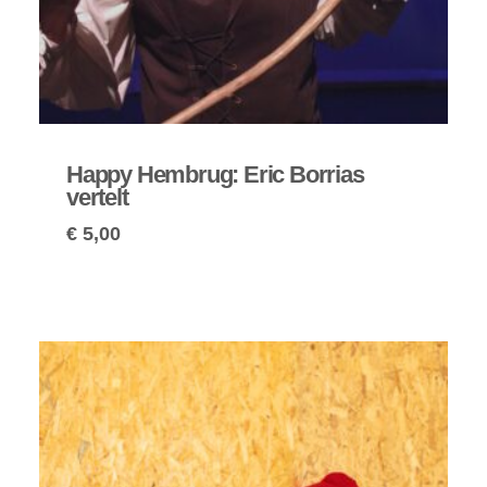
Happy Hembrug: Eric Borrias
vertelt
€
5,00
Prijsklasse:
€ 5,00
tot
€ 7,50