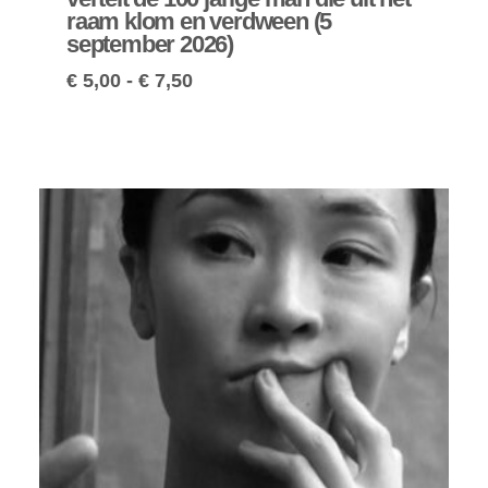
raam klom en verdween (5
september 2026)
€
5,00
-
€
7,50
Prijsklasse:
€ 25,00
tot
€ 65,00