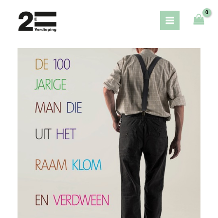
Ga
naar
de
inhoud
Prijsklasse:
Happy
€ 5,00
Hembrug:
tot
Eric
€ 7,50
Borrias
vertelt
de
100
jarige
man
die
uit
het
raam
klom
en
verdween
(6